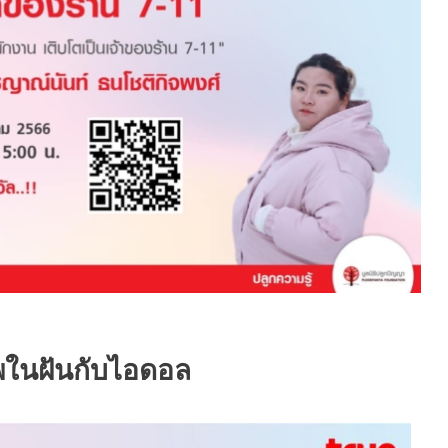
พในฝันกับไอดอล