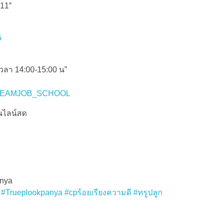
-11”
5
เวลา 14:00-15:00 น”
om/DREAMJOB_SCHOOL
อนไลน์สด
anya
#Trueplookpanya
#cpร้อยเรียงความดี
#ทรูปลูก