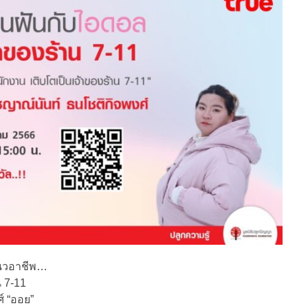
แนวอาชีพ…
 7-11
์ “ออย”