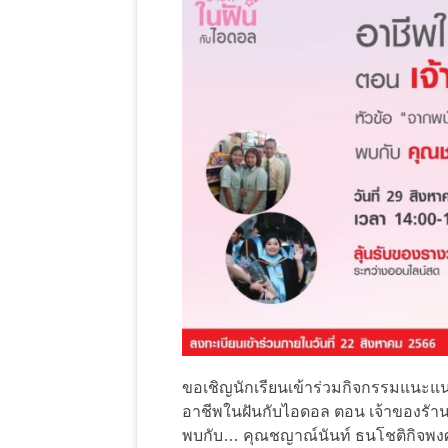
ขอเชิญนักเรียนเข้าร่วมกิจกรรมแนะ
อาชีพในฝันกับไอดอล ตอน เจ้าของรัาน
พบกับ… คุณชญาณ์นันท์ ธนโชติกิจพงศ