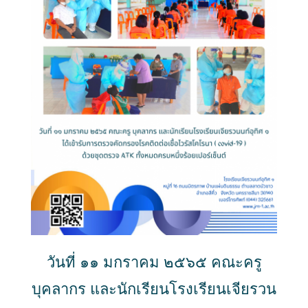
วันที่ ๑๑ มกราคม ๒๕๖๕ คณะครู
บุคลากร และนักเรียนโรงเรียนเจียรวน