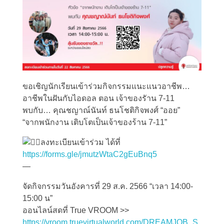
ขอเชิญนักเรียนเข้าร่วมกิจกรรมแนะแนวอาชีพ…
อาชีพในฝันกับไอดอล ตอน เจ้าของรัาน 7-11
พบกับ… คุณชญาณ์นันท์ ธนโชติกิจพงศ์ “ออย”
“จากพนักงาน เติบโตเป็นเจ้าของร้าน 7-11”
ลงทะเบียนเข้าร่วม ได้ที่
https://forms.gle/jmutzWtaC2gEuBnq5
—
จัดกิจกรรมวันอังคารที่ 29 ส.ค. 2566 “เวลา 14:00-
15:00 น”
ออนไลน์สดที่ True VROOM >>
https://vroom.truevirtualworld.com/DREAMJOB_S