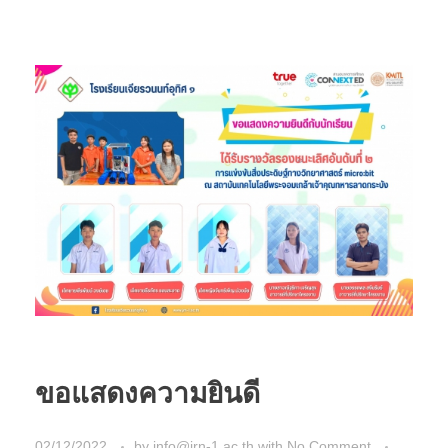
ขอแสดงความยินดี
02/12/2022
by
info@jrn-1.ac.th
with
No Comment